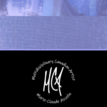
r Stays Static, It Grows And Changes, Just 