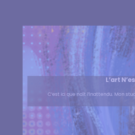
L’art N’e
C’est ici que naît l’inattendu. Mon stu