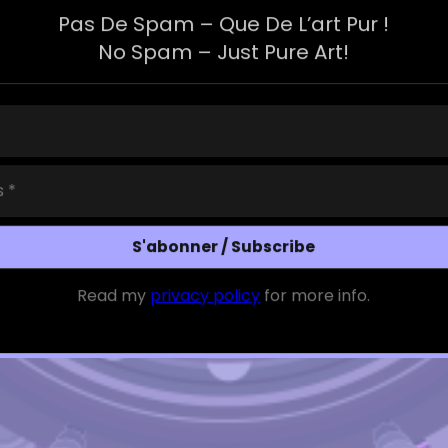
Pas De Spam – Que De L’art Pur !
No Spam – Just Pure Art!
y studio is a laboratory where rigor meets intuition. I hav
Read my
privacy policy
for more info.