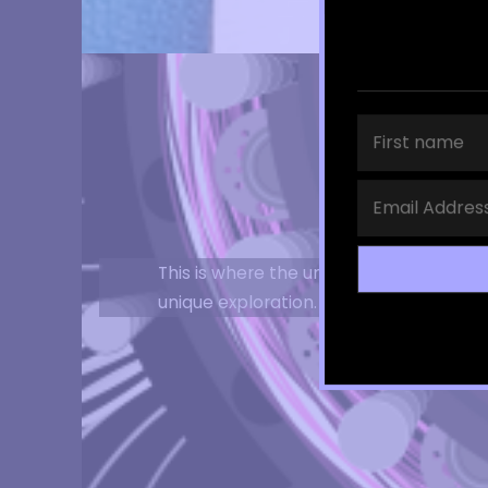
This is where the unexpected is born. M
unique exploration.