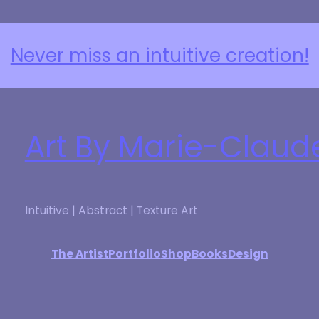
Request a Custom Piece
Art By Marie-Claud
Intuitive | Abstract | Texture Art
The Artist
Portfolio
Shop
Books
Design